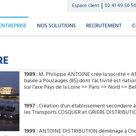
Espace client
02 41 49 50 5
ENTREPRISE
NOS SOLUTIONS
RECRUTEMENT
C
RE
1989
: M. Philippe ANTOINE crée la société «
basée à Pouzauges (85) dont l'activité est nation
sur l'axe Pays de la Loire => Paris => Nord => Be
1997
: Création d'un établissement secondaire à
les Transports COSQUER et GRIERE DISTRIBUTI
1999
: ANTOINE DISTRIBUTION déménage à Chole