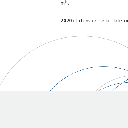
3
m
).
2020 :
Extension de la platef